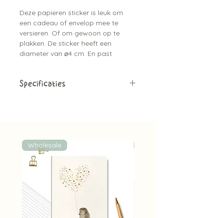
Deze papieren sticker is leuk om
een cadeau of envelop mee te
versieren. Of om gewoon op te
plakken. De sticker heeft een
diameter van ⌀4 cm. En past
helemaal bij de kaarten serie.
Specificaties
Papieren sticker
1 stuk
Diameter van ⌀4 cm
Bijpassend bij de kaartjes
Leuk om de envelop mee dicht te
Wholesale
Wholesale
plakken