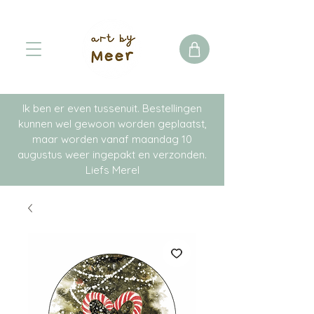
Ik ben er even tussenuit. Bestellingen
kunnen wel gewoon worden geplaatst,
maar worden vanaf maandag 10
augustus weer ingepakt en verzonden.
Liefs Merel