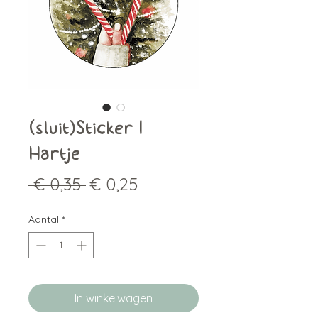
(sluit)Sticker |
Hartje
Normale
Verkoopprijs
 € 0,35 
€ 0,25
prijs
Aantal
*
In winkelwagen