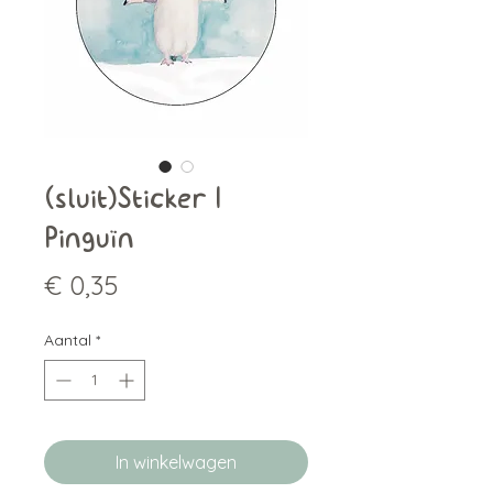
(sluit)Sticker |
Pinguïn
Prijs
€ 0,35
Aantal
*
In winkelwagen