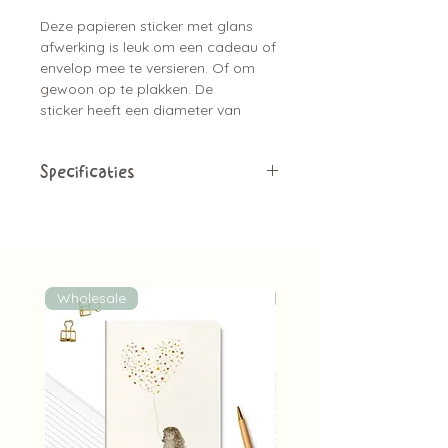
Deze papieren sticker met glans
afwerking is leuk om een cadeau of
envelop mee te versieren. Of om
gewoon op te plakken. De
sticker heeft een diameter van
⌀4 cm, heeft een aquarel ontwerp
van een pinguïn in de sneeuw en is
bijpassend bij de kaarten serie.
Specificaties
Materiaal:
Papieren sticker met
glans afwerking
Aantal:
1 sticker
Diameter:
⌀4 cm
Geschilderd met aquarel
Wholesale
Wholesale
Bijpassend bij de kaartjes
Leuk om de envelop mee dicht te
plakken, of een cadeau mee te
versieren