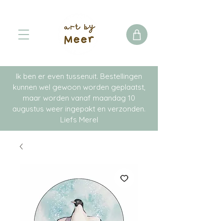
Ik ben er even tussenuit. Bestellingen
kunnen wel gewoon worden geplaatst,
maar worden vanaf maandag 10
augustus weer ingepakt en verzonden.
Liefs Merel