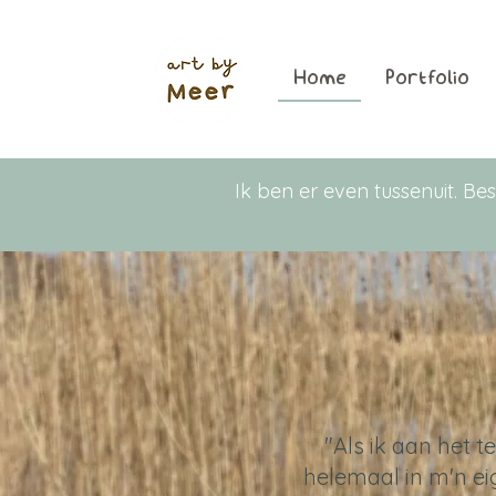
Home
Portfolio
Ik ben er even tussenuit. 
"Als ik aan het te
helemaal in m'n eig