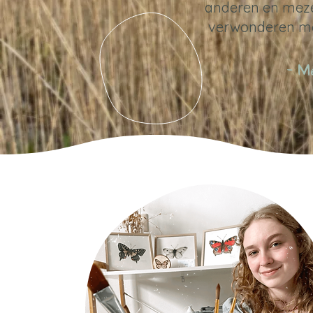
anderen en meze
verwonderen me
- M