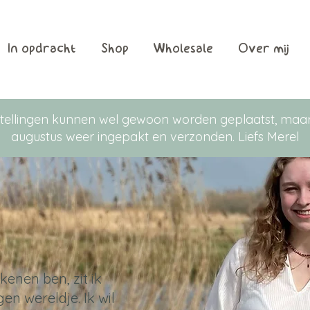
In opdracht
Shop
Wholesale
Over mij
Bestellingen kunnen wel gewoon worden geplaatst, m
augustus weer ingepakt en verzonden. Liefs Merel
kenen ben, zit ik
en wereldje. Ik wil