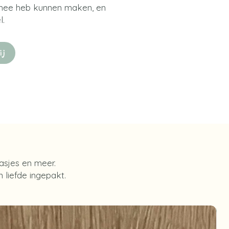
j mee heb kunnen maken, en
l.
ij
tasjes en meer.
 liefde ingepakt.