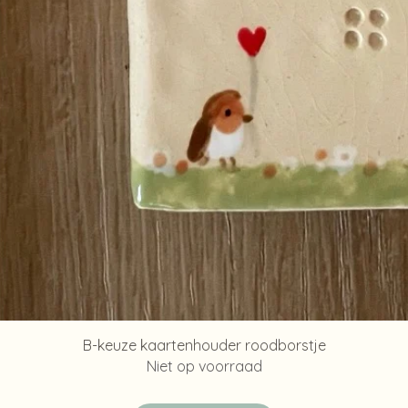
Snel overzicht
B-keuze kaartenhouder roodborstje
Niet op voorraad