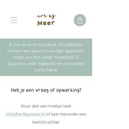
Ik ben er even tussenuit. Bestellingen
kunnen wel gewoon worden geplaatst,
maar worden vanaf maandag 10
augustus weer ingepakt en verzonden.
Liefs Merel
Heb je een vraag of opmerking?
Stuur dan een mailtje naar
info@artbymeer.nl
of laat hieronder een
bericht achter.