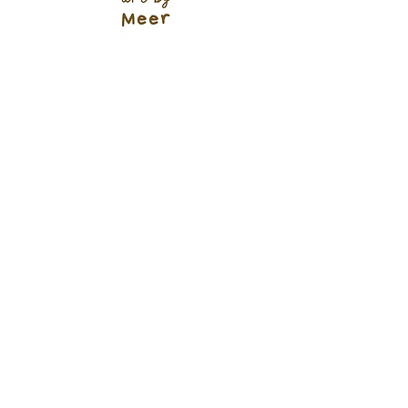
Verzendkosten (shop)
NL track & trace: €5,95
of €4,95
(+ 1 werkdag 🌱)
Gratis verzending NL vanaf €60
Bodegraven: €1,00
Ophalen: gratis
BE vanaf €6,95
Europa vanaf €9,95
Bestellingen worden binnen 1-3 werkdagen
verzonden
(tenzij anders aangegeven)
Contact
Merel Oudijk