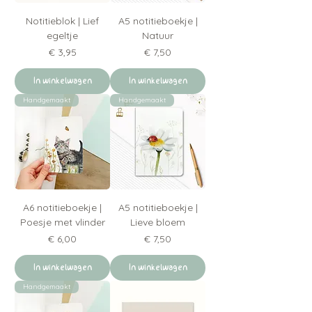
Notitieblok | Lief
A5 notitieboekje |
egeltje
Natuur
Prijs
Prijs
€ 3,95
€ 7,50
In winkelwagen
In winkelwagen
Handgemaakt
Handgemaakt
A6 notitieboekje |
A5 notitieboekje |
Poesje met vlinder
Lieve bloem
Prijs
Prijs
€ 6,00
€ 7,50
In winkelwagen
In winkelwagen
Handgemaakt