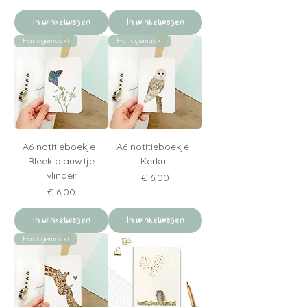
In winkelwagen
In winkelwagen
Handgemaakt
Handgemaakt
A6 notitieboekje |
A6 notitieboekje |
Bleek blauwtje
Kerkuil
vlinder
Prijs
€ 6,00
Prijs
€ 6,00
In winkelwagen
In winkelwagen
Handgemaakt