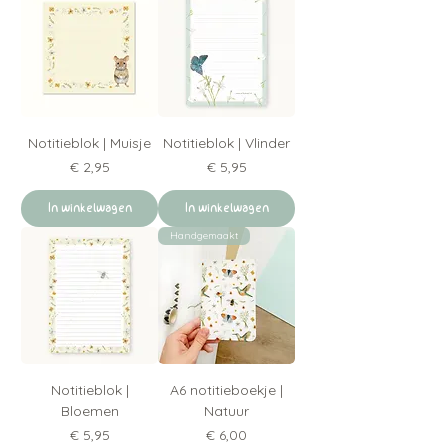
Notitieblok | Muisje
Notitieblok | Vlinder
Prijs
Prijs
€ 2,95
€ 5,95
In winkelwagen
In winkelwagen
Handgemaakt
Notitieblok |
A6 notitieboekje |
Bloemen
Natuur
Prijs
Prijs
€ 5,95
€ 6,00