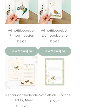
A6 notitieboekje |
A6 notitieboekje |
Pimpelmeesjes
Lief roodborstje
Prijs
Prijs
€ 6,00
€ 6,00
In winkelwagen
In winkelwagen
Verjaardagskalende
Notitieblok | Kolibrie
r | Art by Meer
Prijs
€ 5,95
Prijs
€ 19,95