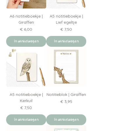
A6 notitieboekje |
A5 notitieboekje |
Giraffen
Lief egeltje
Prijs
Prijs
€ 6,00
€ 7,50
In winkelwagen
In winkelwagen
A5 notitieboekje |
Notitieblok | Giraffen
Kerkuil
Prijs
€ 3,95
Prijs
€ 7,50
In winkelwagen
In winkelwagen