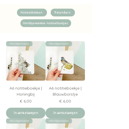
Notitieblokken
Kalenders
Handgemaakte notitieboekjes
Handgemaakt
Handgemaakt
A6 notitieboekje |
A6 notitieboekje |
Honingbij
Blauwborstje
Prijs
Prijs
€ 6,00
€ 6,00
In winkelwagen
In winkelwagen
Handgemaakt
Handgemaakt