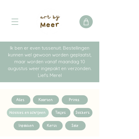
Ik ben er even tussenuit. Bestellingen
kunnen wel gewoon worden geplaatst,
maar worden vanaf maandag 10
augustus weer ingepakt en verzonden.
Liefs Merel
Alles
Kaarten
Prints
Notities en schrijven
Tasjes
Stickers
Inpakken
Kerst
Sale