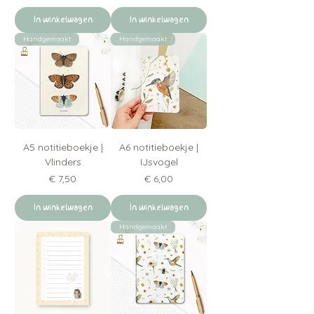
In winkelwagen
In winkelwagen
Handgemaakt
Handgemaakt
A5 notitieboekje |
A6 notitieboekje |
Vlinders
IJsvogel
Prijs
Prijs
€ 7,50
€ 6,00
In winkelwagen
In winkelwagen
Handgemaakt