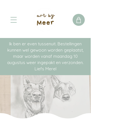
Ik ben er even tussenuit. Bestellingen
kunnen wel gewoon worden geplaatst,
maar worden vanaf maandag 10
augustus weer ingepakt en verzonden.
Liefs Merel