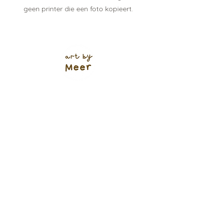
geen printer die een foto kopieert.
Verzendkosten (shop)
NL track & trace: €5,95
of €4,95
(+ 1 werkdag 🌱)
Gratis verzending NL vanaf €60
Bodegraven: €1,00
Ophalen: gratis
BE vanaf €6,95
Europa vanaf €9,95
Bestellingen worden binnen 1-3 werkdagen
verzonden
(tenzij anders aangegeven)