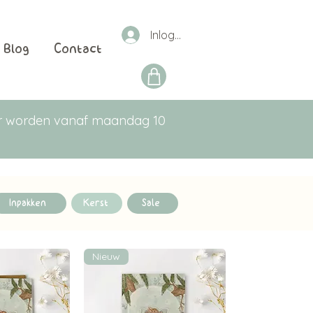
Inloggen
Blog
Contact
aar worden vanaf maandag 10
Inpakken
Kerst
Sale
Nieuw