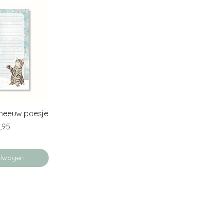
erzicht
 Sneeuw poesje
s
,95
elwagen