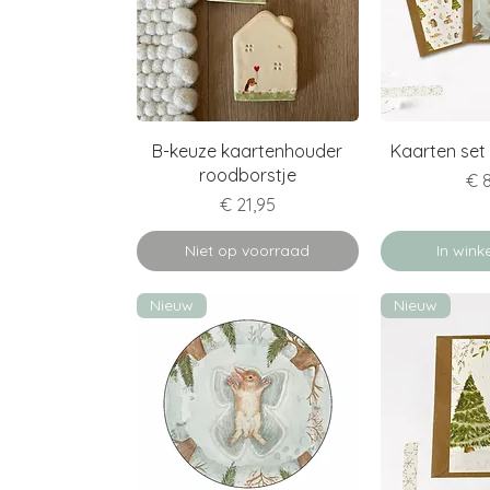
Snel overzicht
Snel o
B-keuze kaartenhouder
Kaarten set 
roodborstje
Pri
€ 
Prijs
€ 21,95
Niet op voorraad
In win
Nieuw
Nieuw