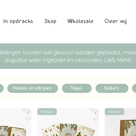
In opdracht
Shop
Wholesale
Over mij
Bestellingen kunnen wel gewoon worden geplaatst, m
augustus weer ingepakt en verzonden. Liefs Merel
Notities en schrijven
Tasjes
Stickers
Nieuw
Nieuw