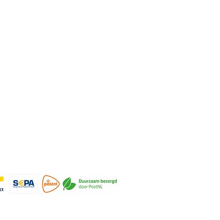
rmatie
cy
nden & retourneren
ene voorwaarden
ijven voor de nieuwsbrief
© 2022-2026 Art by
Meer