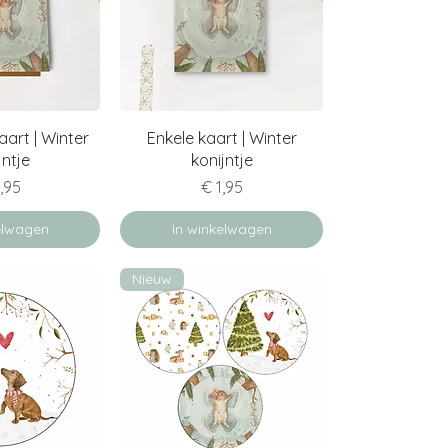
erzicht
Snel overzicht
art | Winter
Enkele kaart | Winter
jntje
konijntje
s
Prijs
,95
€ 1,95
elwagen
In winkelwagen
Nieuw