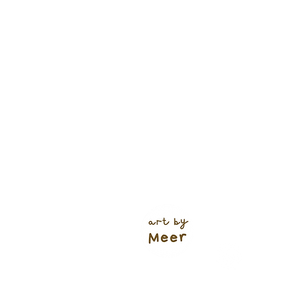
Verzendkosten (shop)
NL track & trace: €5,95
of €4,95
(+ 1 werkdag 🌱)
Gratis verzending NL vanaf €60
Bodegraven: €1,00
Ophalen: gratis
BE vanaf €6,95
Europa vanaf €9,95
Bestelli
(tenzij 