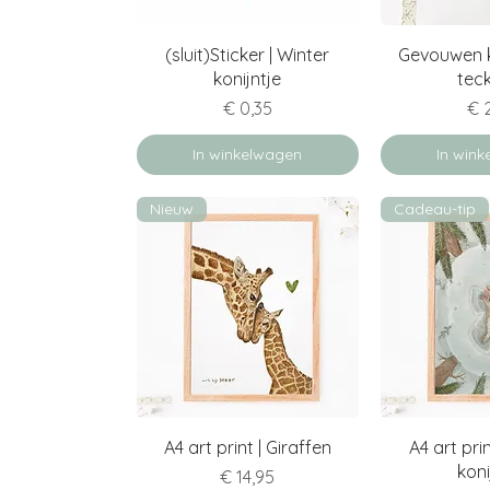
Snel overzicht
Snel o
(sluit)Sticker | Winter
Gevouwen k
konijntje
teck
Prijs
Pri
€ 0,35
€ 
In winkelwagen
In win
Nieuw
Cadeau-tip
Snel overzicht
Snel o
A4 art print | Giraffen
A4 art pri
koni
Prijs
€ 14,95