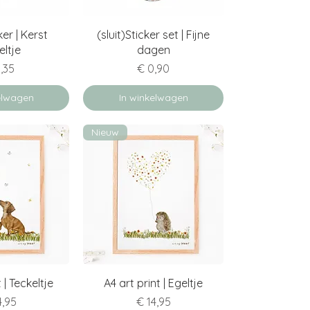
erzicht
Snel overzicht
ker | Kerst
(sluit)Sticker set | Fijne
eltje
dagen
s
Prijs
,35
€ 0,90
elwagen
In winkelwagen
Nieuw
erzicht
Snel overzicht
 | Teckeltje
A4 art print | Egeltje
s
Prijs
4,95
€ 14,95