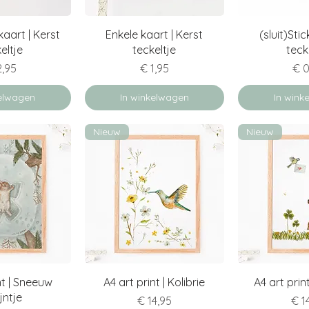
verzicht
Snel overzicht
Snel ov
aart | Kerst
Enkele kaart | Kerst
(sluit)Stic
eltje
teckeltje
teck
js
Prijs
Prij
2,95
€ 1,95
€ 0
kelwagen
In winkelwagen
In wink
Nieuw
Nieuw
verzicht
Snel overzicht
Snel ov
nt | Sneeuw
A4 art print | Kolibrie
A4 art print
jntje
Prijs
Prij
€ 14,95
€ 1