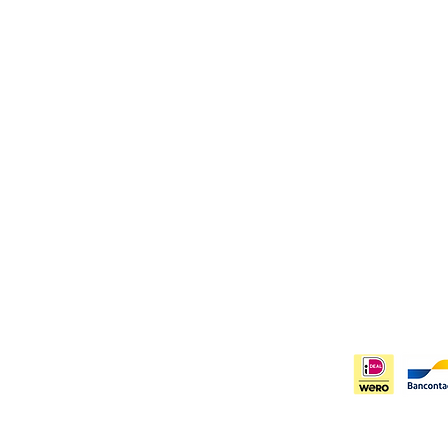
Contact
Info
Merel Oudijk
Priva
Bodegraven, Zuid Holland
Verze
info@artbymeer.nl
Algem
KvK:
85316482
Inschr
ngen worden binnen 1-3 werkdagen verzonden
anders aangegeven)