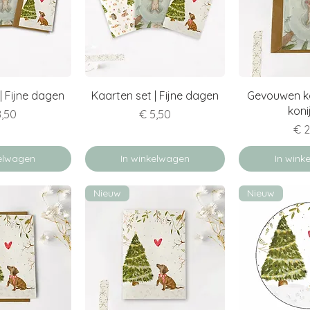
verzicht
Snel overzicht
Snel ov
| Fijne dagen
Kaarten set | Fijne dagen
Gevouwen ka
koni
js
Prijs
8,50
€ 5,50
Prij
€ 2
kelwagen
In winkelwagen
In wink
Nieuw
Nieuw