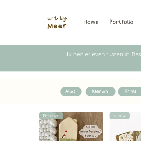
Home
Portfolio
Ik ben er even tussenuit. 
Alles
Kaarten
Prints
B-keuze
Nieuw