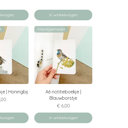
elwagen
In winkelwagen
t
Handgemaakt
erzicht
Snel overzicht
je | Honingbij
A6 notitieboekje |
Blauwborstje
s
,00
Prijs
€ 6,00
elwagen
In winkelwagen