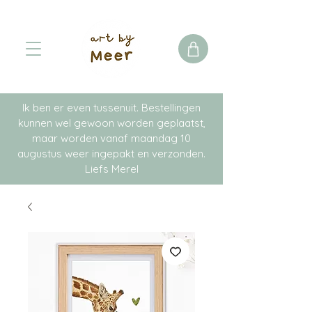
Ik ben er even tussenuit. Bestellingen
kunnen wel gewoon worden geplaatst,
maar worden vanaf maandag 10
augustus weer ingepakt en verzonden.
Liefs Merel