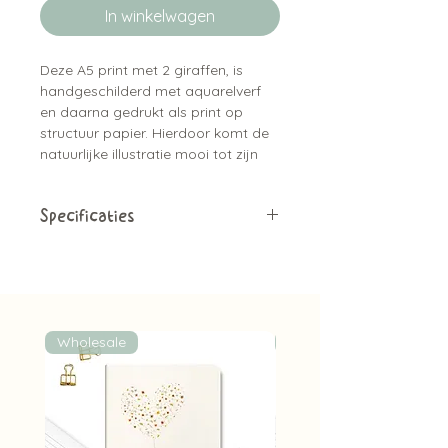
In winkelwagen
Deze A5 print met 2 giraffen, is
handgeschilderd met aquarelverf
en daarna gedrukt als print op
structuur papier. Hierdoor komt de
natuurlijke illustratie mooi tot zijn
recht.
Leuk en mooi om op te hangen, in
Specificaties
te lijsten, neer te zetten of te geven
Unieke Art by Meer print
als cadeau.
Losse print of met lijst (wit + hout
met glazen front)
A5 formaat (14,8 cm x 21 cm)
Gedrukt op structuur papier
Wholesale
Wholesale