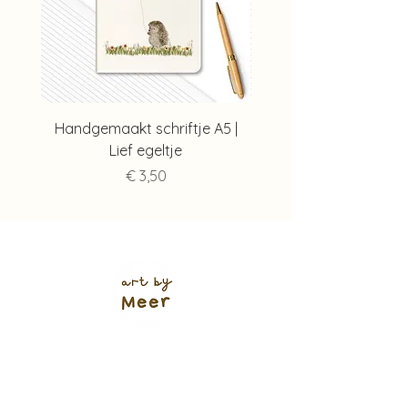
Handgemaakt schriftje A5 |
Handgemaakt schriftj
Lief egeltje
Prijs
€ 3,50
Verzendkosten (shop)
NL track & trace: €5,95
of €4,95
(+ 1 werkdag 🌱)