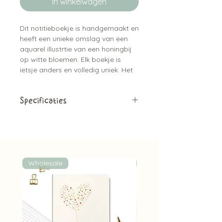
In winkelwagen
Dit notitieboekje is handgemaakt en
heeft een unieke omslag van een
aquarel illustrtie van een honingbij
op witte bloemen. Elk boekje is
ietsje anders en volledig uniek. Het
boekje bevat ca. 56 pagina's met
verschillende papiertjes, lijntjes,
blanco, kraft en meer. En is ca. A6
Specificaties
formaat.
A6 formaat
ca. 56 pagina's
Verschillende papiertjes
Met de handgemaakt
Stuk voor stuk uniek
Wholesale
Wholesale