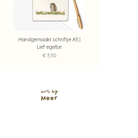
Handgemaakt schriftje A5 |
Handgemaakt schriftj
Lief egeltje
Prijs
€ 3,50
Verzendkosten (shop)
NL track & trace: €5,95
of €4,95
(+ 1 werkdag 🌱)