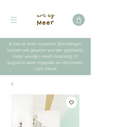
Ik ben er even tussenuit. Bestellingen
kunnen wel gewoon worden geplaatst,
maar worden vanaf maandag 10
augustus weer ingepakt en verzonden.
Liefs Merel