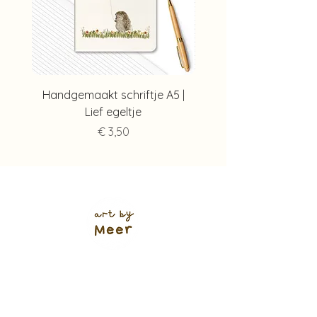
Handgemaakt schriftje A5 |
Handgemaakt schriftj
Lief egeltje
Prijs
€ 3,50
Verzendkosten (shop)
NL track & trace: €5,95
of €4,95
(+ 1 werkdag 🌱)