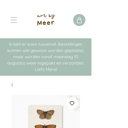
Ik ben er even tussenuit. Bestellingen
kunnen wel gewoon worden geplaatst,
maar worden vanaf maandag 10
augustus weer ingepakt en verzonden.
Liefs Merel