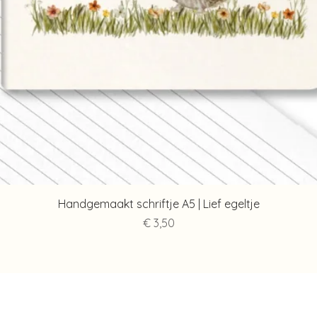
Snel overzicht
Handgemaakt schriftje A5 | Lief egeltje
Prijs
€ 3,50
Contact
Info