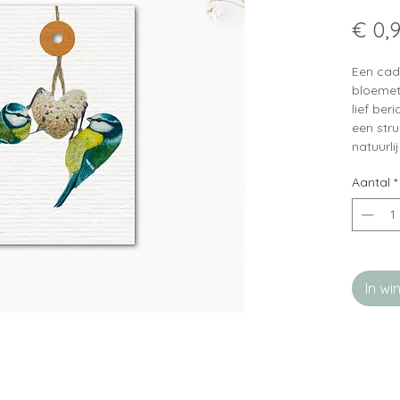
€ 0,
Een cad
bloemetj
lief ber
een stru
natuurli
aquarel.
Aantal
*
Hij heef
In w