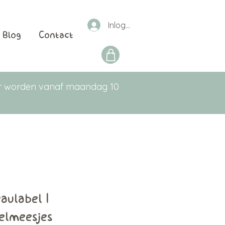
Inloggen
Blog
Contact
aar worden vanaf maandag 10
aulabel |
elmeesjes