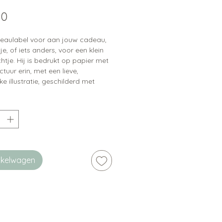
Prijs
90
eaulabel voor aan jouw cadeau,
e, of iets anders, voor een klein
ichtje. Hij is bedrukt op papier met
ctuur erin, met een lieve,
jke illustratie, geschilderd met
t een blanco achterkant.
inkelwagen