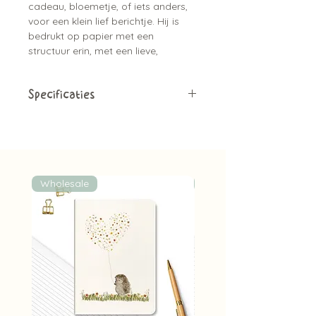
cadeau, bloemetje, of iets anders,
voor een klein lief berichtje. Hij is
bedrukt op papier met een
structuur erin, met een lieve,
natuurlijke illustratie, geschilderd
met aquarel.
Specificaties
Hij heeft een blanco achterkant.
1 stuk
5,5 cm x 8,5 cm
Gedrukt op structuur papier
Wholesale
Wholesale