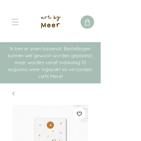
Ik ben er even tussenuit. Bestellingen
kunnen wel gewoon worden geplaatst,
maar worden vanaf maandag 10
augustus weer ingepakt en verzonden.
Liefs Merel