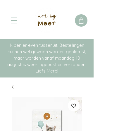
Ik ben er even tussenuit. Bestellingen
kunnen wel gewoon worden geplaatst,
maar worden vanaf maandag 10
augustus weer ingepakt en verzonden.
Liefs Merel