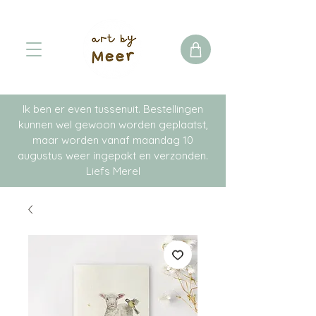
Ik ben er even tussenuit. Bestellingen
kunnen wel gewoon worden geplaatst,
maar worden vanaf maandag 10
augustus weer ingepakt en verzonden.
Liefs Merel