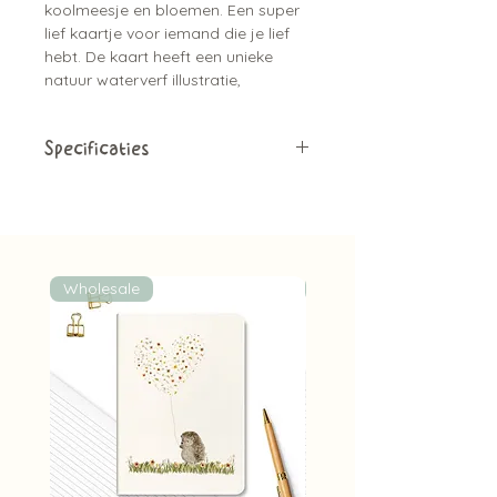
koolmeesje en bloemen. Een super
lief kaartje voor iemand die je lief
hebt. De kaart heeft een unieke
natuur waterverf illustratie,
is gedrukt op handgeschept papier
wat de kaart een natuurlijke
uitstraling geeft.
Specificaties
Enkele kaart
Leuke tip:
er zijn bijpassende
Blanco achterkant
stickers beschikbaar
A6 formaat (10,5 cm x14,8 cm)
Exclusief kraft envelop (deze zijn
wel apart verkrijgbaar)
Wholesale
Wholesale
Gedrukt op handgeschept
papier