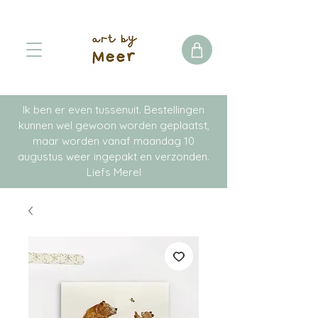
Ik ben er even tussenuit. Bestellingen
kunnen wel gewoon worden geplaatst,
maar worden vanaf maandag 10
augustus weer ingepakt en verzonden.
Liefs Merel