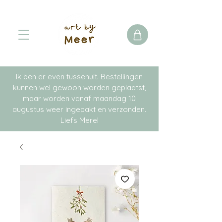
Ik ben er even tussenuit. Bestellingen
kunnen wel gewoon worden geplaatst,
maar worden vanaf maandag 10
augustus weer ingepakt en verzonden.
Liefs Merel