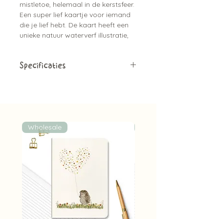
mistletoe, helemaal in de kerstsfeer.
Een super lief kaartje voor iemand
die je lief hebt. De kaart heeft een
unieke natuur waterverf illustratie,
is gedrukt op handgeschept papier
wat de kaart een natuurlijke
uitstraling geeft.
Specificaties
Enkele kaart
Leuke tip:
er zijn bijpassende
Blanco achterkant
stickers beschikbaar
A6 formaat (10,5 cm x14,8 cm)
Exclusief kraft envelop (deze zijn
wel apart verkrijgbaar)
Wholesale
Wholesale
Gedrukt op handgeschept
papier