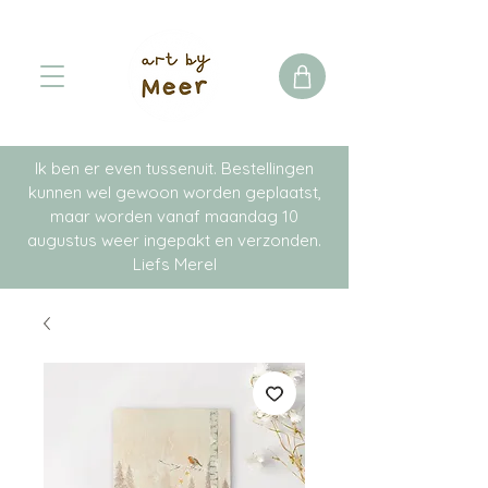
Ik ben er even tussenuit. Bestellingen
kunnen wel gewoon worden geplaatst,
maar worden vanaf maandag 10
augustus weer ingepakt en verzonden.
Liefs Merel