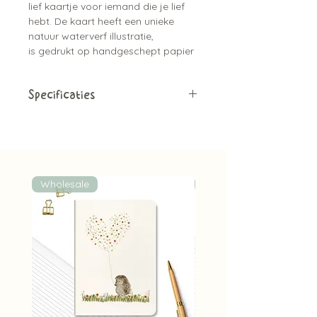
lief kaartje voor iemand die je lief
hebt. De kaart heeft een unieke
natuur waterverf illustratie,
is gedrukt op handgeschept papier
wat de kaart een natuurlijke
uitstraling geeft.
Specificaties
Leuke tip:
er zijn bijpassende
Enkele kaart
stickers beschikbaar
Blanco achterkant
A6 formaat (10,5 cm x14,8 cm)
Exclusief kraft envelop (deze zijn
wel apart verkrijgbaar)
Wholesale
Wholesale
Gedrukt op handgeschept
papier