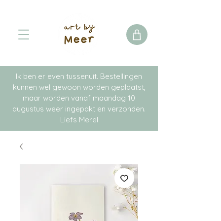
Ik ben er even tussenuit. Bestellingen
kunnen wel gewoon worden geplaatst,
maar worden vanaf maandag 10
augustus weer ingepakt en verzonden.
Liefs Merel