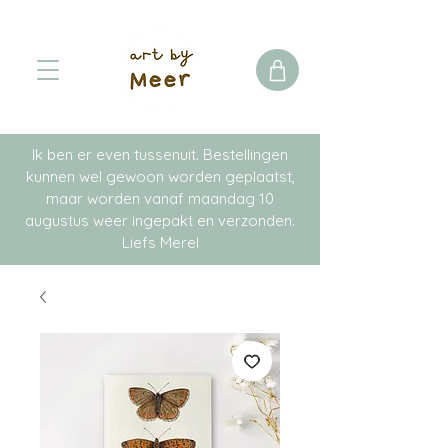
Ik ben er even tussenuit. Bestellingen
kunnen wel gewoon worden geplaatst,
maar worden vanaf maandag 10
augustus weer ingepakt en verzonden.
Liefs Merel