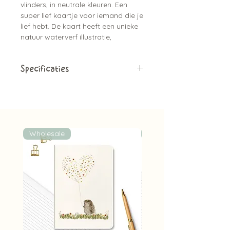
vlinders, in neutrale kleuren. Een
super lief kaartje voor iemand die je
lief hebt. De kaart heeft een unieke
natuur waterverf illustratie,
is gedrukt op handgeschept papier
wat de kaart een natuurlijke
uitstraling geeft.
Specificaties
Enkele kaart
Leuke tip:
er zijn bijpassende
Blanco achterkant
stickers beschikbaar
A6 formaat (10,5 cm x14,8 cm)
Exclusief kraft envelop (deze zijn
wel apart verkrijgbaar)
Wholesale
Wholesale
Gedrukt op handgeschept
papier