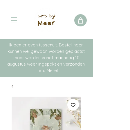
Ik ben er even tussenuit. Bestellingen
kunnen wel gewoon worden geplaatst,
maar worden vanaf maandag 10
augustus weer ingepakt en verzonden.
Liefs Merel