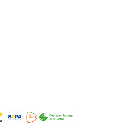
rmatie
cy
nden & retourneren
ene voorwaarden
ijven voor de nieuwsbrief
© 2022-2026 Art by
Meer