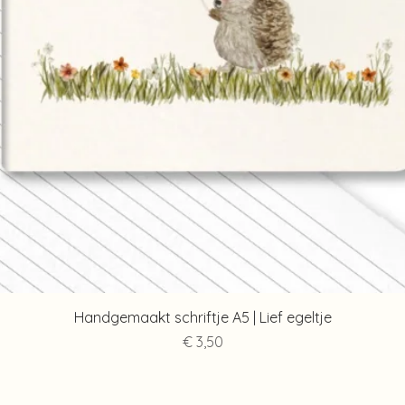
Snel overzicht
Handgemaakt schriftje A5 | Lief egeltje
Prijs
€ 3,50