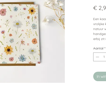
€ 2,
Een kaa
vrolijke
natuur w
handges
erbij zi
papier, 
Aantal
*
uitstrali
Leuke t
beschik
In w