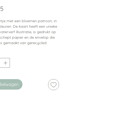
Prijs
95
rtje met een bloemen patroon, in
 kleuren. De kaart heeft een unieke
aterverf illustratie, is gedrukt op
chept papier en de envelop die
t is gemaakt van gerecycled
wat het allemaal een natuurlijke
ng geeft.
ip:
er zijn bijpassende sluitstickers
baar
inkelwagen