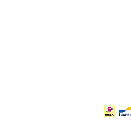
Contact
Info
Merel Oudijk
Priva
Bodegraven, Zuid Holland
Verze
info@artbymeer.nl
Algem
KvK:
85316482
Inschr
ngen worden binnen 1-3 werkdagen verzonden
anders aangegeven)