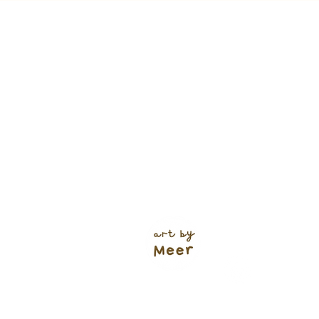
Verzendkosten (shop)
NL track & trace: €5,95
of €4,95
(+ 1 werkdag 🌱)
Gratis verzending NL vanaf €60
Bodegraven: €1,00
Ophalen: gratis
BE vanaf €6,95
Europa vanaf €9,95
Bestelli
(tenzij 