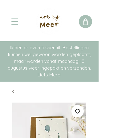
Ik ben er even tussenuit. Bestellingen
kunnen wel gewoon worden geplaatst,
maar worden vanaf maandag 10
augustus weer ingepakt en verzonden.
Liefs Merel