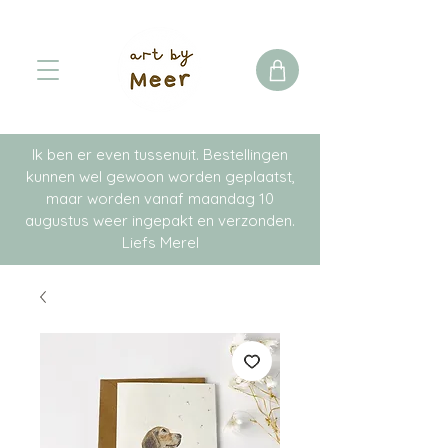
Ik ben er even tussenuit. Bestellingen
kunnen wel gewoon worden geplaatst,
maar worden vanaf maandag 10
augustus weer ingepakt en verzonden.
Liefs Merel