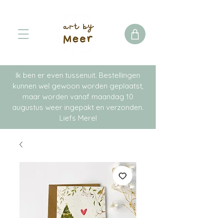
Ik ben er even tussenuit. Bestellingen
kunnen wel gewoon worden geplaatst,
maar worden vanaf maandag 10
augustus weer ingepakt en verzonden.
Liefs Merel