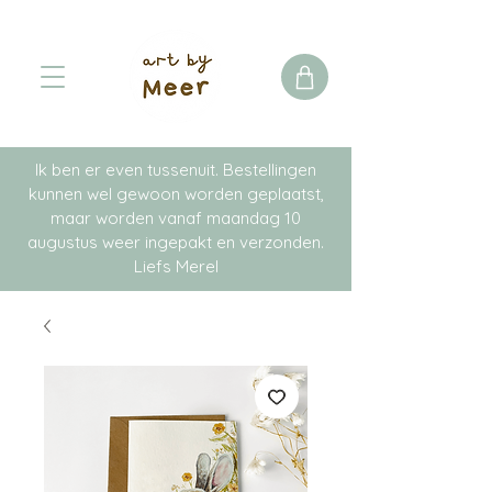
Ik ben er even tussenuit. Bestellingen
kunnen wel gewoon worden geplaatst,
maar worden vanaf maandag 10
augustus weer ingepakt en verzonden.
Liefs Merel