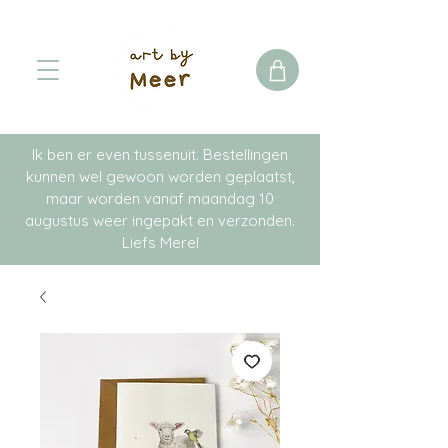
Ik ben er even tussenuit. Bestellingen
kunnen wel gewoon worden geplaatst,
maar worden vanaf maandag 10
augustus weer ingepakt en verzonden.
Liefs Merel