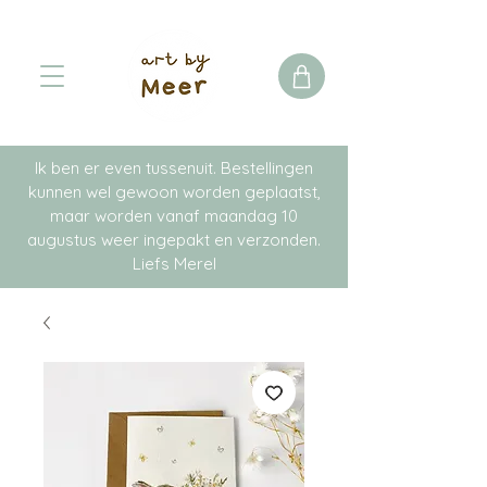
Ik ben er even tussenuit. Bestellingen
kunnen wel gewoon worden geplaatst,
maar worden vanaf maandag 10
augustus weer ingepakt en verzonden.
Liefs Merel