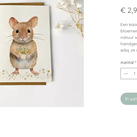
€ 2,
Een kaar
bloemen
natuur w
handges
erbij zi
papier, 
Aantal
*
uitstrali
Leuke t
beschik
In w