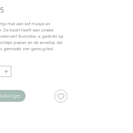
Prijs
95
tje met een lief muisje en
. De kaart heeft een unieke
aterverf illustratie, is gedrukt op
chept papier en de envelop die
t is gemaakt van gerecycled
wat het allemaal een natuurlijke
ng geeft.
ip:
er zijn bijpassende sluitstickers
baar
inkelwagen