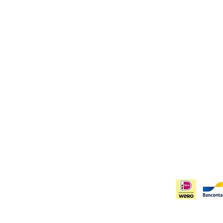
Contact
Info
Merel Oudijk
Priva
Bodegraven, Zuid Holland
Verze
info@artbymeer.nl
Algem
KvK:
85316482
Inschr
ngen worden binnen 1-3 werkdagen verzonden
anders aangegeven)