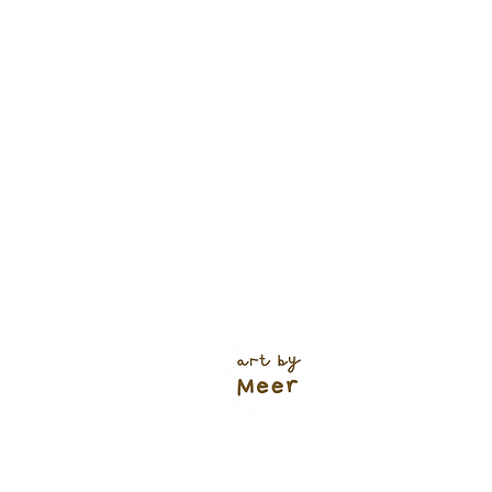
Verzendkosten (shop)
NL track & trace: €5,95
of €4,95
(+ 1 werkdag 🌱)
Gratis verzending NL vanaf €60
Bodegraven: €1,00
Ophalen: gratis
BE vanaf €6,95
Europa vanaf €9,95
Bestelli
(tenzij 