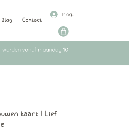
Inloggen
Blog
Contact
aar worden vanaf maandag 10
uwen kaart | Lief
je