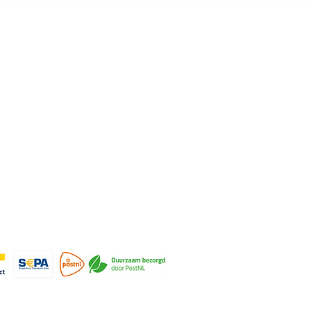
rmatie
cy
nden & retourneren
ene voorwaarden
ijven voor de nieuwsbrief
© 2022-2026 Art by
Meer