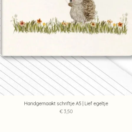
Snel overzicht
Handgemaakt schriftje A5 | Lief egeltje
Prijs
€ 3,50