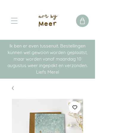
Ik ben er even tussenuit. Bestellingen
kunnen wel gewoon worden geplaatst,
maar worden vanaf maandag 10
augustus weer ingepakt en verzonden.
Liefs Merel