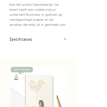
Een lief winter/ kerstkaartje. De
kaart heeft een unieke natuur
waterverf illustratie, is gedrukt op
handgeschept papier en de
envelop die erbij zit is gemaakt van
gerecycled papier, wat het allemaal
een natuurlijke uitstraling geeft.
Specificaties
Leuke tip:
er zijn bijpassende
Gevouwen kaart
sluitstickers beschikbaar
Blanco binnenkant
A6 formaat (10,5 cm x14,8 cm)
Inclusief kraft envelop
Gedrukt op handgeschept
Wholesale
Wholesale
papier
Leuke tip:
koop ook de
bijpassende sluitsticker om je
envelop mee dicht te maken of
te versieren