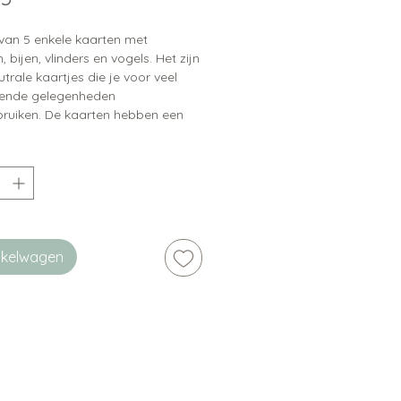
 van 5 enkele kaarten met
 bijen, vlinders en vogels. Het zijn
eutrale kaartjes die je voor veel
llende gelegenheden
bruiken. De kaarten hebben een
atuur waterverf illustratie en
ukt op handgeschept papier wat
jes een natuurlijke uitstraling
ip:
er zijn bijpassende stickers
baar
inkelwagen