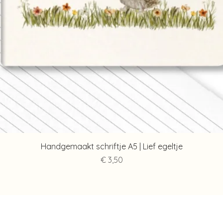
Snel overzicht
Handgemaakt schriftje A5 | Lief egeltje
Prijs
€ 3,50
Contact
Info