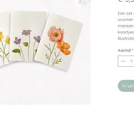
Een set 
soorten
mensen d
kaartje
illustrat
handges
Aantal
*
natuurli
Leuke t
beschik
In w