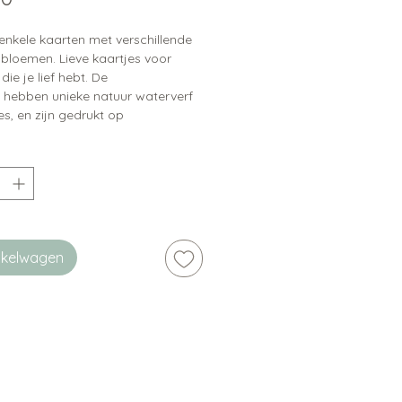
enkele kaarten met verschillende
 bloemen. Lieve kaartjes voor
ie je lief hebt. De
s hebben unieke natuur waterverf
ies, en zijn gedrukt op
chept papier, wat ze een
jke uitstraling geeft.
ip:
er zijn bijpassende stickers
baar
inkelwagen