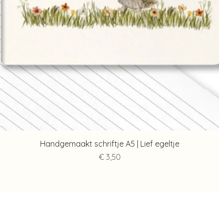
Snel overzicht
Handgemaakt schriftje A5 | Lief egeltje
Prijs
€ 3,50
Contact
Info