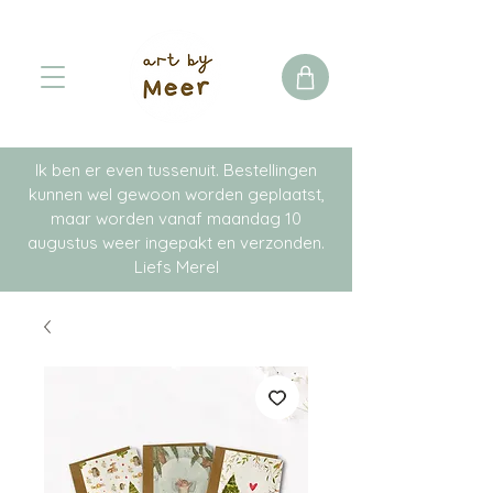
Ik ben er even tussenuit. Bestellingen
kunnen wel gewoon worden geplaatst,
maar worden vanaf maandag 10
augustus weer ingepakt en verzonden.
Liefs Merel