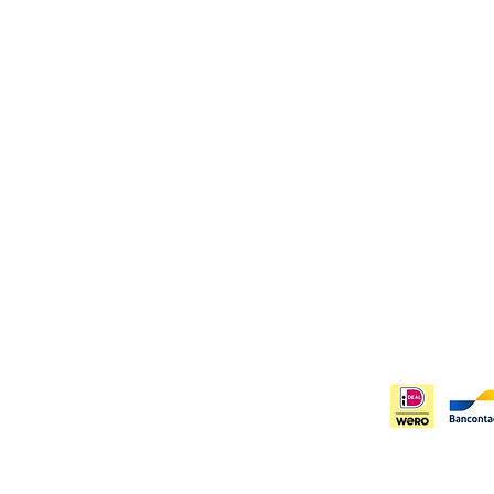
Contact
Info
Merel Oudijk
Priva
Bodegraven, Zuid Holland
Verze
info@artbymeer.nl
Algem
KvK:
85316482
Inschr
ngen worden binnen 1-3 werkdagen verzonden
anders aangegeven)