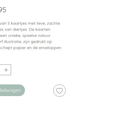
Prijs
95
van 5 kaartjes met lieve, zachte
ties van diertjes. De kaarten
een unieke, speelse natuur
f illustratie, zijn gedrukt op
chept papier en de enveloppen
j zitten zijn gemaakt van
led papier, wat het allemaal een
jke uitstraling geeft.
ip:
er zijn bijpassende sluitstickers
baar
inkelwagen