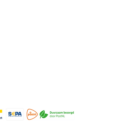
rmatie
cy
nden & retourneren
ene voorwaarden
ijven voor de nieuwsbrief
© 2022-2026 Art by
Meer