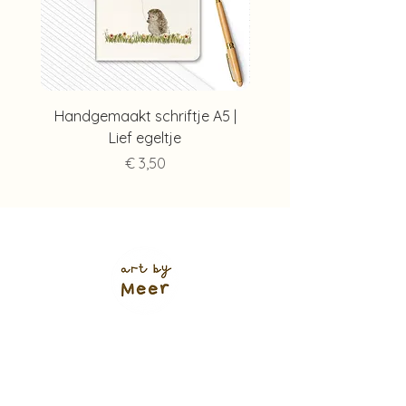
Handgemaakt schriftje A5 |
Handgemaakt schriftj
Lief egeltje
Prijs
€ 3,50
Verzendkosten (shop)
NL track & trace: €5,95
of €4,95
(+ 1 werkdag 🌱)