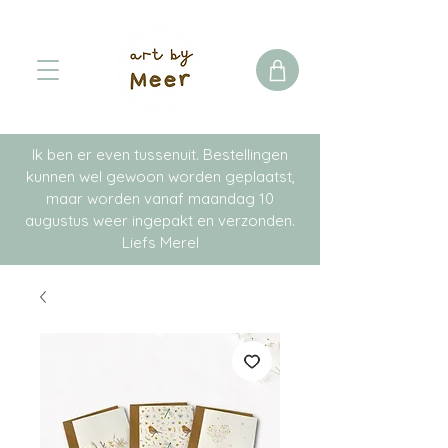
Ik ben er even tussenuit. Bestellingen
kunnen wel gewoon worden geplaatst,
maar worden vanaf maandag 10
augustus weer ingepakt en verzonden.
Liefs Merel