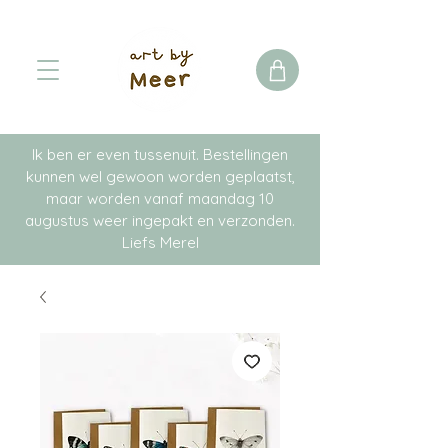
Ik ben er even tussenuit. Bestellingen
kunnen wel gewoon worden geplaatst,
maar worden vanaf maandag 10
augustus weer ingepakt en verzonden.
Liefs Merel