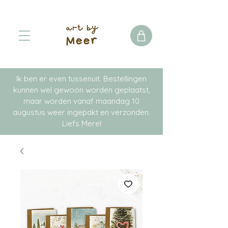
Ik ben er even tussenuit. Bestellingen
kunnen wel gewoon worden geplaatst,
maar worden vanaf maandag 10
augustus weer ingepakt en verzonden.
Liefs Merel