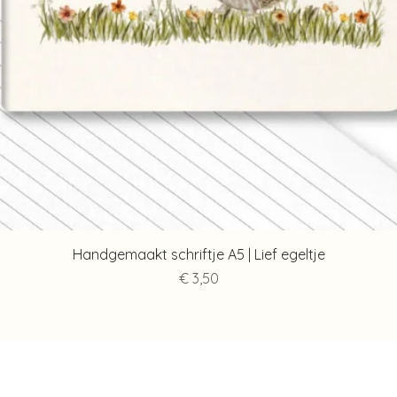
Snel overzicht
Handgemaakt schriftje A5 | Lief egeltje
Prijs
€ 3,50
Contact
Info