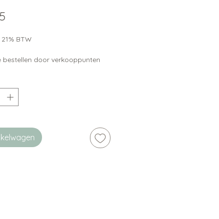
Prijs
75
ef 21% BTW
te bestellen door verkooppunten
inkelwagen