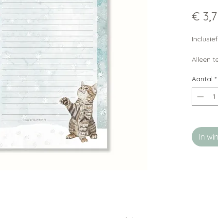
€ 3,
Inclusi
Alleen 
Aantal
*
In w