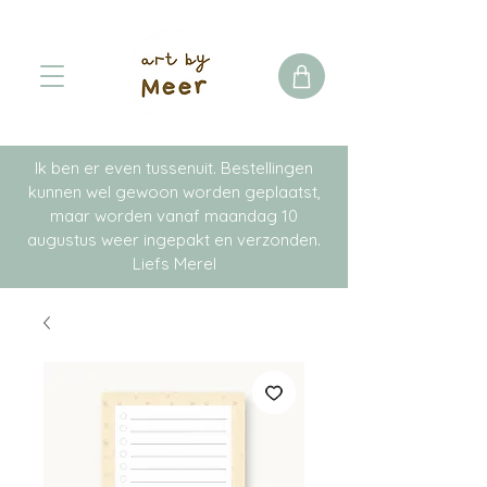
Ik ben er even tussenuit. Bestellingen
kunnen wel gewoon worden geplaatst,
maar worden vanaf maandag 10
augustus weer ingepakt en verzonden.
Liefs Merel