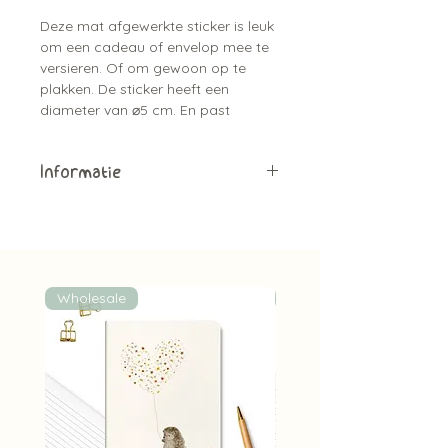
Deze mat afgewerkte sticker is leuk
om een cadeau of envelop mee te
versieren. Of om gewoon op te
plakken. De sticker heeft een
diameter van ⌀5 cm. En past
helemaal bij de kaarten serie.
Informatie
Matte afwerking
1 stuk
Diameter van ⌀5 cm
Bijpassend bij de kaartjes
Leuk om de envelop mee dicht te
Wholesale
Wholesale
plakken