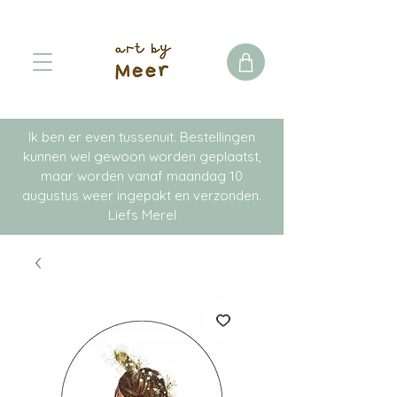
Ik ben er even tussenuit. Bestellingen
kunnen wel gewoon worden geplaatst,
maar worden vanaf maandag 10
augustus weer ingepakt en verzonden.
Liefs Merel