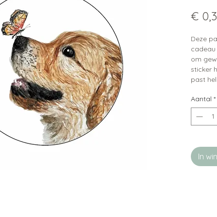
€ 0,
Deze pap
cadeau 
om gewo
sticker 
past hel
Aantal
*
In w