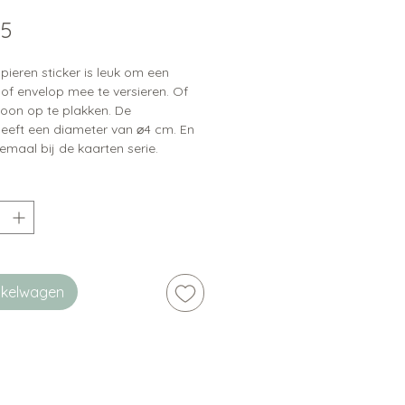
Prijs
35
ieren sticker is leuk om een
of envelop mee te versieren. Of
on op te plakken. De
heeft een diameter van ⌀4 cm. En
emaal bij de kaarten serie.
inkelwagen