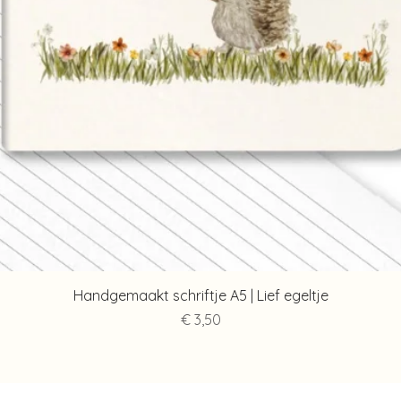
Snel overzicht
Handgemaakt schriftje A5 | Lief egeltje
Prijs
€ 3,50