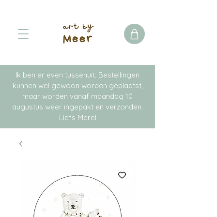
Ik ben er even tussenuit. Bestellingen
kunnen wel gewoon worden geplaatst,
maar worden vanaf maandag 10
augustus weer ingepakt en verzonden.
Liefs Merel