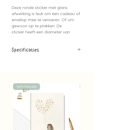
Deze ronde sticker met glans
afwerking is leuk om een cadeau of
envelop mee te versieren. Of om
gewoon op te plakken. De
sticker heeft een diameter van
⌀4 cm, heeft een aquarel ontwerp
van 2 koolmeesjes op een hartjes
vetbol en is bijpassend bij de
Specificaties
kaarten serie.
Materiaal:
Papieren sticker met
glans afwerking
Aantal:
1 sticker
Diameter:
⌀4 cm
Geschilderd met aquarel
Wholesale
Wholesale
Bijpassend bij de kaartjes
Leuk om de envelop mee dicht te
plakken, of een cadeau mee te
versieren