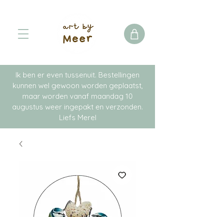
Ik ben er even tussenuit. Bestellingen
kunnen wel gewoon worden geplaatst,
maar worden vanaf maandag 10
augustus weer ingepakt en verzonden.
Liefs Merel