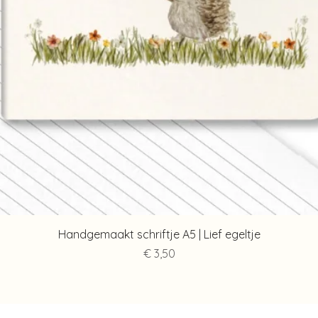
Snel overzicht
Handgemaakt schriftje A5 | Lief egeltje
Prijs
€ 3,50