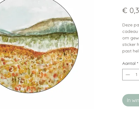
€ 0,
Deze pap
cadeau 
om gewo
sticker 
past hel
Aantal
*
In w