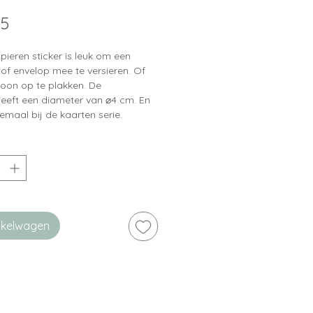
Prijs
35
ieren sticker is leuk om een
of envelop mee te versieren. Of
on op te plakken. De
heeft een diameter van ⌀4 cm. En
emaal bij de kaarten serie.
inkelwagen