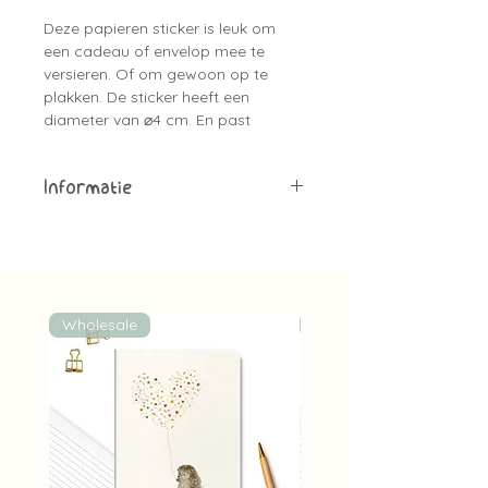
Deze papieren sticker is leuk om
een cadeau of envelop mee te
versieren. Of om gewoon op te
plakken. De sticker heeft een
diameter van ⌀4 cm. En past
helemaal bij de kaarten serie.
Informatie
Papieren sticker
1 stuk
Diameter van ⌀4 cm
Bijpassend bij de kaartjes
Leuk om de envelop mee dicht te
Wholesale
Wholesale
plakken