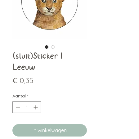
(sluit)Sticker |
Leeuw
Prijs
€ 0,35
Aantal
*
In winkelwagen