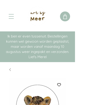
Ik ben er even tussenuit. Bestellingen
kunnen wel gewoon worden geplaatst,
maar worden vanaf maandag 10
augustus weer ingepakt en verzonden.
Liefs Merel