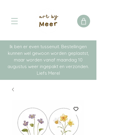
Ik ben er even tussenuit. Bestellingen
kunnen wel gewoon worden geplaatst,
maar worden vanaf maandag 10
augustus weer ingepakt en verzonden.
Liefs Merel