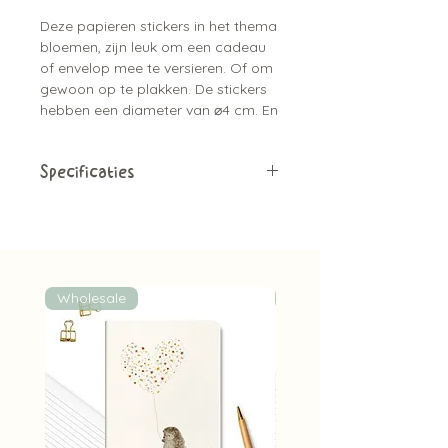
Deze papieren stickers in het thema
bloemen, zijn leuk om een cadeau
of envelop mee te versieren. Of om
gewoon op te plakken. De stickers
hebben een diameter van ⌀4 cm. En
passen helemaal bij de kaarten
serie.
Specificaties
Papieren stickers
3 stuks
Diameter van ⌀4 cm
Bijpassend bij de kaartjes
Leuk om de envelop mee dicht te
Wholesale
Wholesale
plakken