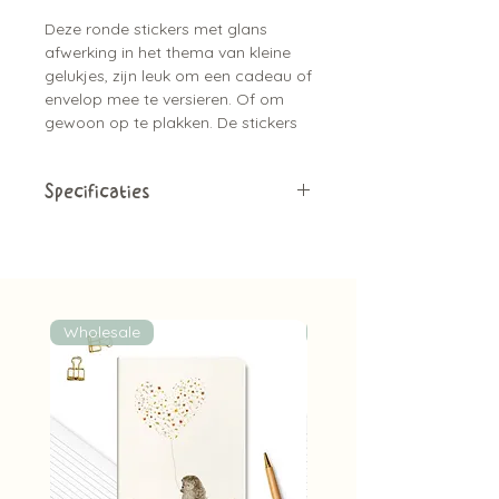
Deze ronde stickers met glans
afwerking in het thema van kleine
gelukjes, zijn leuk om een cadeau of
envelop mee te versieren. Of om
gewoon op te plakken. De stickers
hebben een diameter van ⌀4 cm. En
passen helemaal bij de kaarten
serie.
Specificaties
Papieren stickers
3 stuks
Diameter van ⌀4 cm
Bijpassend bij de kaartjes
Leuk om de envelop mee dicht te
Wholesale
Wholesale
plakken