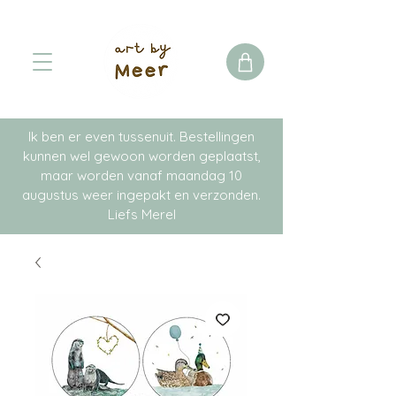
Ik ben er even tussenuit. Bestellingen
kunnen wel gewoon worden geplaatst,
maar worden vanaf maandag 10
augustus weer ingepakt en verzonden.
Liefs Merel