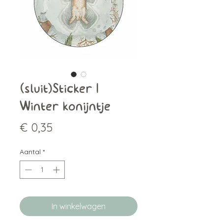
(sluit)Sticker |
Winter konijntje
Prijs
€ 0,35
Aantal
*
In winkelwagen