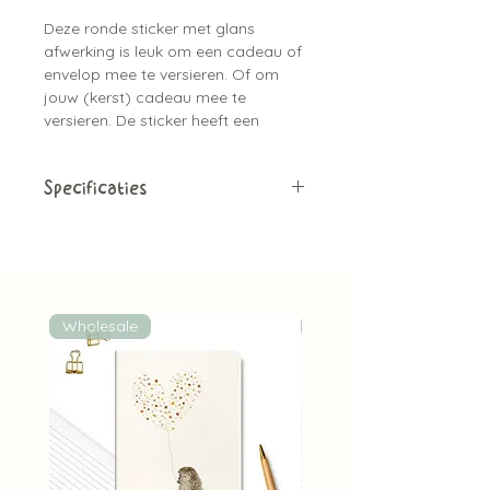
Deze ronde sticker met glans
afwerking is leuk om een cadeau of
envelop mee te versieren. Of om
jouw (kerst) cadeau mee te
versieren. De sticker heeft een
diameter van ⌀4 cm, heeft een
aquarel ontwerp van een
blauwborst vogel, op gele
Specificaties
bloemen en is bijpassend bij de
Materiaal:
Papieren sticker met
kaarten serie.
glans afwerking
Aantal:
1 sticker
Diameter:
⌀4 cm
Geschilderd met aquarel
Wholesale
Wholesale
Bijpassend bij de kaartjes
Leuk om de envelop mee dicht te
plakken, of een cadeau mee te
versieren