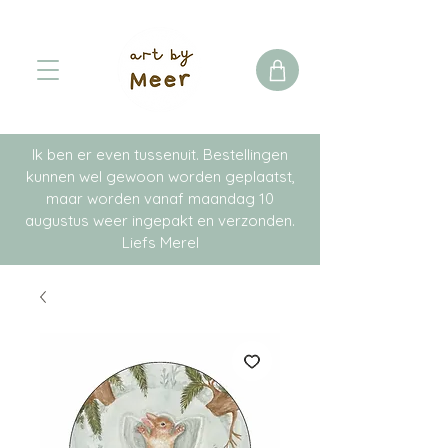
Ik ben er even tussenuit. Bestellingen
kunnen wel gewoon worden geplaatst,
maar worden vanaf maandag 10
augustus weer ingepakt en verzonden.
Liefs Merel