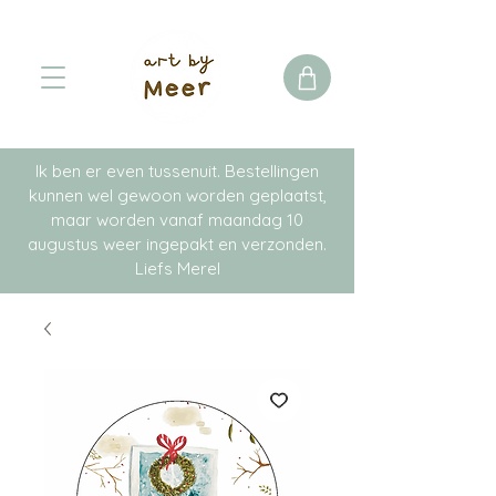
Ik ben er even tussenuit. Bestellingen
kunnen wel gewoon worden geplaatst,
maar worden vanaf maandag 10
augustus weer ingepakt en verzonden.
Liefs Merel