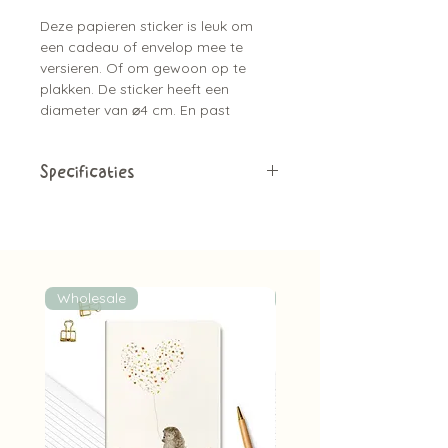
Deze papieren sticker is leuk om
een cadeau of envelop mee te
versieren. Of om gewoon op te
plakken. De sticker heeft een
diameter van ⌀4 cm. En past
helemaal bij de kaarten serie.
Specificaties
Papieren sticker
1 stuk
Diameter van ⌀4 cm
Bijpassend bij de kaartjes
Leuk om de envelop mee dicht te
Wholesale
Wholesale
plakken