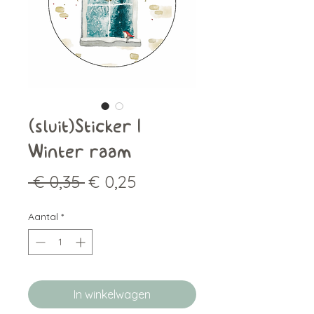
(sluit)Sticker |
Winter raam
Normale
Verkoopprijs
 € 0,35 
€ 0,25
prijs
Aantal
*
In winkelwagen