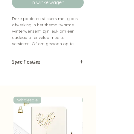
In winkelwagen
Deze papieren stickers met glans
afwerking in het thema "warme
winterwensen", zijn leuk om een
cadeau of envelop mee te
versieren. Of om gewoon op te
plakken. De stickers hebben een
diameter van ⌀4 cm. En zijn
bijpassend bij de kaarten serie.
Specificaties
Materiaal:
Papieren stickers met
glans afwerking
Aantal:
5 stuks
Diameter:
⌀4 cm
Bijpassend bij de kaartjes
Wholesale
Wholesale
Leuk om de envelop mee dicht te
plakken, of een cadeau mee te
versieren