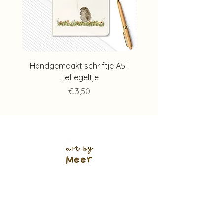
Handgemaakt schriftje A5 |
Handgemaakt schriftj
Lief egeltje
Prijs
€ 3,50
Verzendkosten (shop)
NL track & trace: €5,95
of €4,95
(+ 1 werkdag 🌱)