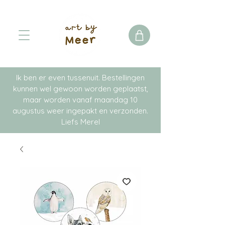
Ik ben er even tussenuit. Bestellingen
kunnen wel gewoon worden geplaatst,
maar worden vanaf maandag 10
augustus weer ingepakt en verzonden.
Liefs Merel