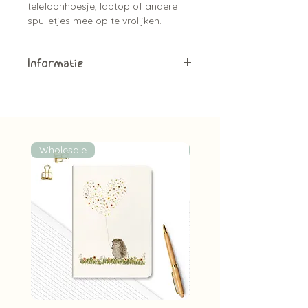
telefoonhoesje, laptop of andere
spulletjes mee op te vrolijken.
Informatie
Matte afwerking
Vinyl sticker
Geschikt voor binnen
Ongeveer 7 cm x 6 cm
Wholesale
Wholesale