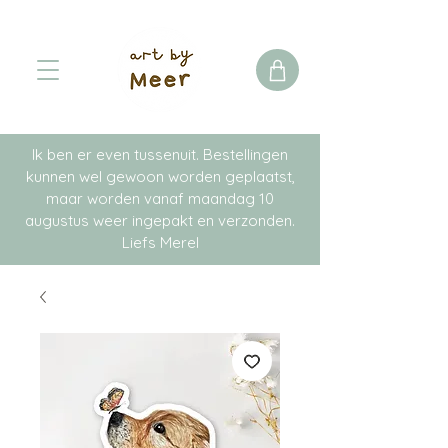
Ik ben er even tussenuit. Bestellingen
kunnen wel gewoon worden geplaatst,
maar worden vanaf maandag 10
augustus weer ingepakt en verzonden.
Liefs Merel